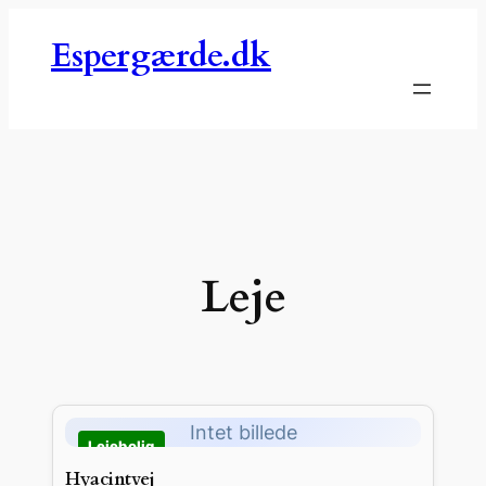
Spring
Espergærde.dk
til
indhold
Leje
Intet billede
Hyacintvej