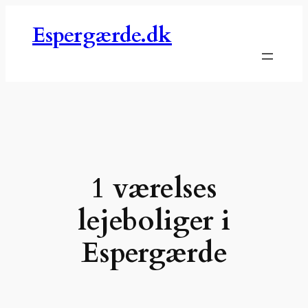
Spring
Espergærde.dk
til
indhold
1 værelses
lejeboliger i
Espergærde