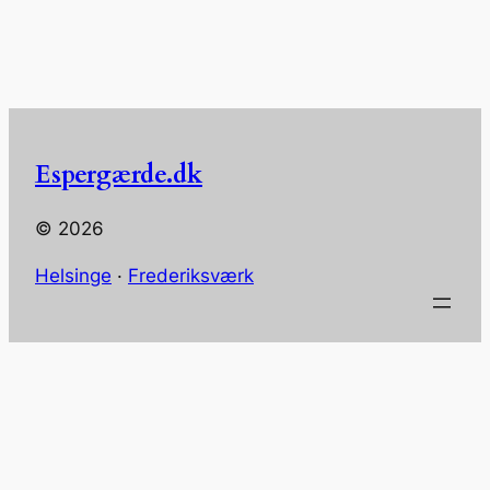
Espergærde.dk
© 2026
Helsinge
·
Frederiksværk