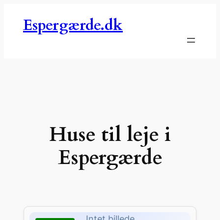
Spring
Espergærde.dk
til
indhold
Huse til leje i
Espergærde
Intet billede